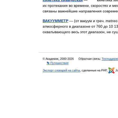
Кинетика химическая
— кинетика химиче
их протекания во времени, скоростях и м
связаны важнейшие направления соврем
ВАКУУММЕТР
— (от вакуум и греч. metre
атмосферного в диапазоне от 760 до 10 13 
охватывающего весь этот диапазон, не с
© Академик, 2000-2026
Обратная связь:
Техподдерж
👣 Путешествия
Экспорт словарей на сайты
, сделанные на PHP,
Jo