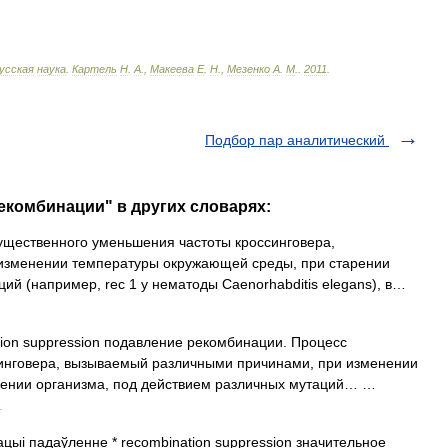
усская
наука
.
Картель
Н
.
А
.,
Макеева
Е
.
Н
.,
Мезенко
А
.
М
.
.
2011
.
Подбор пар аналитический
екомбинации" в других словарях:
щественного уменьшения частоты кроссинговера,
изменении температуры окружающей среды, при старении
ий (например, rec 1 у нематоды Caenorhabditis elegans), в…
ion suppression подавление рекомбинации. Процесс
инговера, вызываемый различными причинами, при изменении
рении организма, под действием различных мутаций… …
.
ацыі падаўленне * recombination suppression значительное