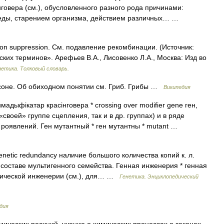
говера (см.), обусловленного разного рода причинами:
еды, старением организма, действием различных… …
on suppression. См. подавление рекомбинации. (Источник:
ских терминов». Арефьев В.А., Лисовенко Л.А., Москва: Изд во
нетика. Толковый словарь.
соне. Об обиходном понятии см. Гриб. Грибы …
Википедия
нмадыфікатар красінговера * crossing over modifier gene ген,
воей» группе сцепления, так и в др. группах) и в ряде
роявлений. Ген мутантный * ген мутантны * mutant …
enetic redundancy наличие большого количества копий к. л.
 составе мультигенного семейства. Генная инженерия * генная
етической инженерии (см.), для… …
Генетика. Энциклопедический
дия