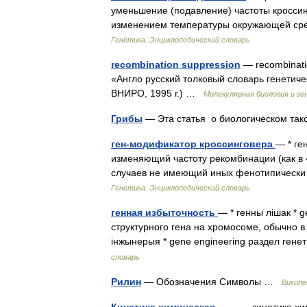
уменьшение (подавление) частоты кроссин
изменением температуры окружающей ср
Генетика. Энциклопедический словарь
recombination suppression
— recombinati
«Англо русский толковый словарь генетиче
ВНИРО, 1995 г.) …
Молекулярная биология и ге
Грибы
— Эта статья о биологическом так
ген-модификатор кроссинговера
— * ге
изменяющий частоту рекомбинации (как в «с
случаев не имеющий иных фенотипически 
Генетика. Энциклопедический словарь
генная избыточность
— * генны лішак * g
структурного гена на хромосоме, обычно в
інжынерыя * gene enginеering раздел ген
словарь
Рилин
— Обозначения Символы …
Википе