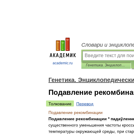
Словари и энциклоп
academic.ru
Генетика. Энциклопедический словарь
Генетика. Энциклопедическ
Подавление рекомбин
Толкование
Перевод
Подавление
рекомбинации
Подавление
рекомбинации
*
падаўленн
существенного
уменьшения
частоты
кросс
температуры
окружающей
среды
,
при
ста