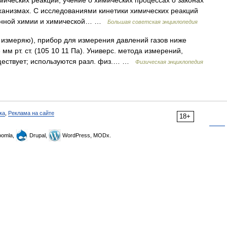
ских реакций, учение о химических процессах о законах
еханизмах. С исследованиями кинетики химических реакций
енной химии и химической… …
Большая советская энциклопедия
o измеряю), прибор для измерения давлений газов ниже
мм рт. ст. (105 10 11 Па). Универс. метода измерений,
уществует; используются разл. физ.… …
Физическая энциклопедия
ка
,
Реклама на сайте
18+
omla,
Drupal,
WordPress, MODx.