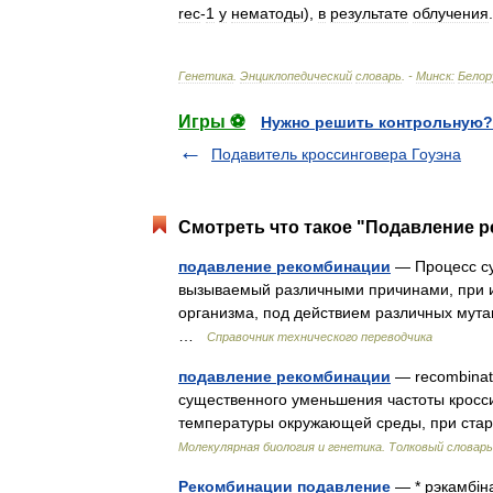
rec
-
1
у
нематоды
),
в
результате
облучения
.
Генетика
.
Энциклопедический
словарь
. -
Минск:
Белор
Игры ⚽
Нужно решить контрольную?
Подавитель кроссинговера Гоуэна
Смотреть что такое "Подавление р
подавление рекомбинации
— Процесс су
вызываемый различными причинами, при 
организма, под действием различных мутац
…
Справочник технического переводчика
подавление рекомбинации
— recombinat
существенного уменьшения частоты кросс
температуры окружающей среды, при ста
Молекулярная биология и генетика. Толковый словарь
Рекомбинации подавление
— * рэкамбін