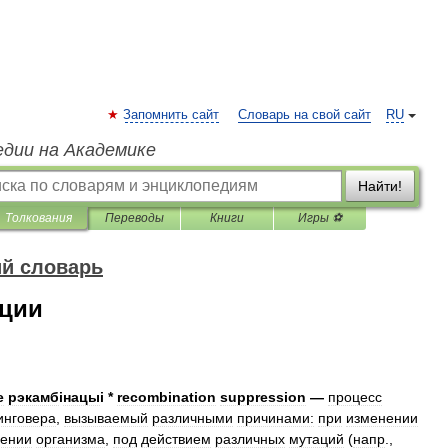
Запомнить сайт
Словарь на свой сайт
RU
едии на Академике
Найти!
Толкования
Переводы
Книги
Игры ⚽
ий словарь
ации
е
рэкамб
і
нацы
і *
recombination
suppression
—
процесс
инговера
,
вызываемый
различными
причинами:
при
изменении
рении
организма
,
под
действием
различных
мутаций
(
напр
.,